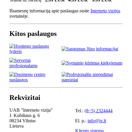
Išsamesnę informaciją apie paslaugas rasite
Interneto vizijos
svetainėje.
Kitos paslaugos
Rekvizitai
UAB "Interneto vizija"
Tel.:
(8~5) 2324444
J. Kubiliaus g. 6
08234 Vilnius
El. p.:
info@iv.lt
Lietuva
Klientų sistema