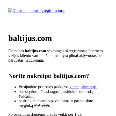
baltijus.com
Domenas
baltijus.com
sėkmingai užregistruotas Interneto
vizijos kliento vardu ir šiuo metu yra pilnai aktyvuotas bei
paruoštas naudojimui.
Norite nukreipti baltijus.com?
Prisijunkite prie savo paskyros
klientų sistemoje
;
ties skyriumi "Paslaugos" pasirinkite nuorodą
Plačiau...
;
pasirinkite domeno pavadinimą ir paspauskite
mygtuką
Nukreipti
.
Po pakeitimų domenas pradės veikti per 1 val.