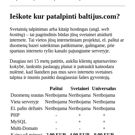
Ieškote kur patalpinti baltijus.com?
Svetainių talpinimas arba kitaip hostingas (angl.
web
hosting
) – tai pagrindinis būdas jūsų svetainei atsidurti
internete. Tai vietos jūsų internetiniam projektui, el. paštui ar
duomenų bazei suteikimas patikimame, galingame, prie
spartaus interneto ryšio kanalo pajungtame serveryje.
Daugiau nei 15 metų patirtis, aukšta klientų aptarnavimo
kokybė, lankstūs paslaugų planai ir patraukli kainodara
nulėmė, kad šiandien pas mus savo interneto svetaines
talpina ir mumis pasitiki daugiausiai šalies gyventojų.
Paštui
Svetainei
Universalus
Duomenų srautas
Neribojama
Neribojama
Neribojama
Vieta serveryje
Neribojama
Neribojama
Neribojama
El. pašto dėžutės
Neribojama
Neribojama
Neribojama
PHP
-
+
+
MySQL
-
+
+
Multi-Domain
-
-
+
Kaina už mėnesį
2.99 EUR
4.99 EUR
9.99 EUR